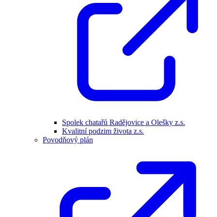
Spolek chatařů Radějovice a Olešky z.s.
Kvalitní podzim života z.s.
Povodňový plán