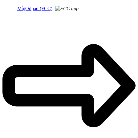
MůjOdpad (FCC)